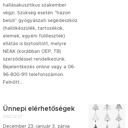
hallásakusztikus szakember
végzi. Szükség esetén "házon
belüli" gyógyászati segédeszköz
(hallókészülék, tartozékok,
elemek, egyéni fülilleszték)
ellátás is biztosított, melyre
NEAK (korábban OEP, TB)
szerződéssel rendelkezünk.
Bejelentkezés online vagy a 06-
96-800-911 telefonszámon.
Felnőtt...
Ünnepi elérhetőségek
2022.12.27
December 23.-január 3. zárva