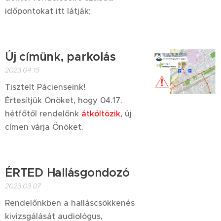
időpontokat itt látják:
Új címünk, parkolás
2023.04.15
Tisztelt Pácienseink!
Értesítjük Önöket, hogy 04.17.
hétfőtől rendelőnk
átköltözik
, új
címen várja Önöket.
ÉRTED Hallásgondozó
2023.03.07
Rendelőnkben a halláscsökkenés
kivizsgálását audiológus,