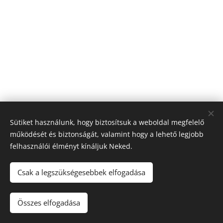
Sütiket használunk, hogy biztosítsuk a weboldal megfelelő
működését és biztonságát, valamint hogy a lehető legjobb
felhasználói élményt kínáljuk Neked.
Csak a legszükségesebbek elfogadása
Sütik
Nyelvek
Összes elfogadása
Magyar
Deutsch