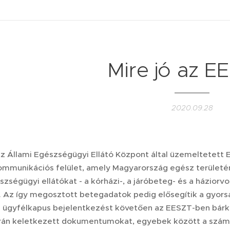
Mire jó az E
2020.09.28
z Állami Egészségügyi Ellátó Központ által üzemeltetett 
ommunikációs felület, amely Magyarország egész területén
ségügyi ellátókat - a kórházi-, a járóbeteg- és a háziorvos
. Az így megosztott betegadatok pedig elősegítik a gyors
z ügyfélkapus bejelentkezést követően az EESZT-ben bár
orán keletkezett dokumentumokat, egyebek között a számár