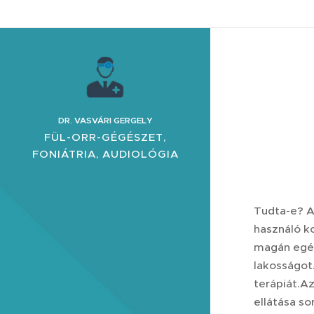
DR. VASVÁRI GERGELY
FÜL-ORR-GÉGÉSZET,
FONIÁTRIA, AUDIOLÓGIA
AUDIOLÓGIA, ALLERGOLÓ
GIA
Tudta-e? A
használó k
magán egész
lakosságot
terápiát.A
ellátása s